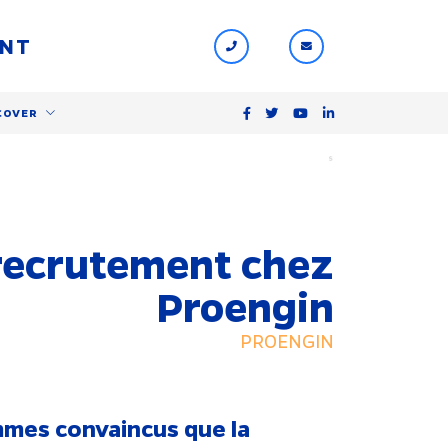
ENT
COVER
$
 recrutement chez
Proengin
PROENGIN
mes convaincus que la