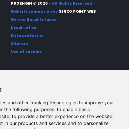
PROENGIN © 2026
- All Rights Reserved
Website conception by
SERCO POINT WEB
Gender Equality Index
Legal notice
Data protection
Sitemap
Use of cookies
s
ies and other tracking technologies to improve your
r the following purposes:
to enable basic
bsite
,
to provide a better experience on the website
,
st in our products and services and to personalize